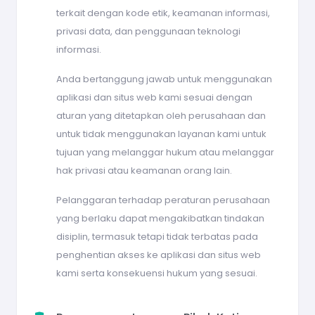
terkait dengan kode etik, keamanan informasi,
privasi data, dan penggunaan teknologi
informasi.
Anda bertanggung jawab untuk menggunakan
aplikasi dan situs web kami sesuai dengan
aturan yang ditetapkan oleh perusahaan dan
untuk tidak menggunakan layanan kami untuk
tujuan yang melanggar hukum atau melanggar
hak privasi atau keamanan orang lain.
Pelanggaran terhadap peraturan perusahaan
yang berlaku dapat mengakibatkan tindakan
disiplin, termasuk tetapi tidak terbatas pada
penghentian akses ke aplikasi dan situs web
kami serta konsekuensi hukum yang sesuai.