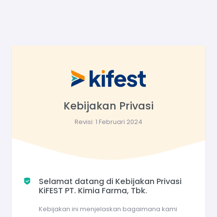
Kebijakan Privasi
Revisi: 1 Februari 2024
Selamat datang di Kebijakan Privasi
KiFEST PT. Kimia Farma, Tbk.
Kebijakan ini menjelaskan bagaimana kami