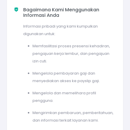
Bagaimana Kami Menggunakan
Informasi Anda
Informasi pribadi yang kami kumpulkan
digunakan untuk:
Memfasilitasi proses presensi kehadiran,
pengajuan kerja lembur, dan pengajuan
izin cuti.
Mengelola pembayaran gaji dan
menyediakan akses ke payslip gaji.
Mengelola dan memelihara profil
pengguna.
Mengirimkan pembaruan, pemberitahuan,
dan informasi terkait layanan kami.